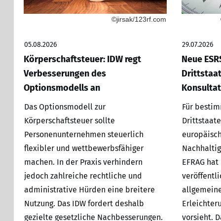
©jirsak/123rf.com
05.08.2026
29.07.2026
Körperschaftsteuer: IDW regt
Neue ESRS
Verbesserungen des
Drittstaa
Optionsmodells an
Konsultat
Das Optionsmodell zur
Für besti
Körperschaftsteuer sollte
Drittstaate
Personenunternehmen steuerlich
europäisch
flexibler und wettbewerbsfähiger
Nachhaltig
machen. In der Praxis verhindern
EFRAG hat 
jedoch zahlreiche rechtliche und
veröffentl
administrative Hürden eine breitere
allgemeine
Nutzung. Das IDW fordert deshalb
Erleichter
gezielte gesetzliche Nachbesserungen.
vorsieht. 