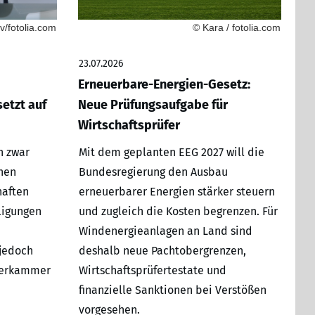
/fotolia.com
© Kara / fotolia.com
23.07.2026
Erneuerbare-Energien-Gesetz:
etzt auf
Neue Prüfungsaufgabe für
Wirtschaftsprüfer
h zwar
Mit dem geplanten EEG 2027 will die
hen
Bundesregierung den Ausbau
haften
erneuerbarer Energien stärker steuern
ligungen
und zugleich die Kosten begrenzen. Für
Windenergieanlagen an Land sind
 jedoch
deshalb neue Pachtobergrenzen,
üferkammer
Wirtschaftsprüfertestate und
finanzielle Sanktionen bei Verstößen
vorgesehen.