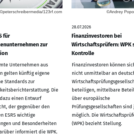
©peterschreibermedia/123rf.com
©Andrey Popov
28.07.2026
 für
Finanzinvestoren bei
tenunternehmen zur
Wirtschaftsprüfern: WPK s
ion
Kontrolle
mmte Unternehmen aus
Finanzinvestoren können sic
n gelten künftig eigene
nicht unmittelbar an deutsc
e Standards zur
Wirtschaftsprüfungsgesellsc
keitsberichterstattung. Die
beteiligen, mittelbare Betei
dazu einen Entwurf
über europäische
icht, der gegenüber den
Prüfungsgesellschaften sind
n ESRS wichtige
möglich. Die Wirtschaftspr
ungen und Besonderheiten
(WPK) bezieht Stellung.
Darüber informiert die WPK.