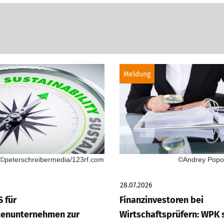
Meldung
©peterschreibermedia/123rf.com
©Andrey Popov
28.07.2026
 für
Finanzinvestoren bei
tenunternehmen zur
Wirtschaftsprüfern: WPK s