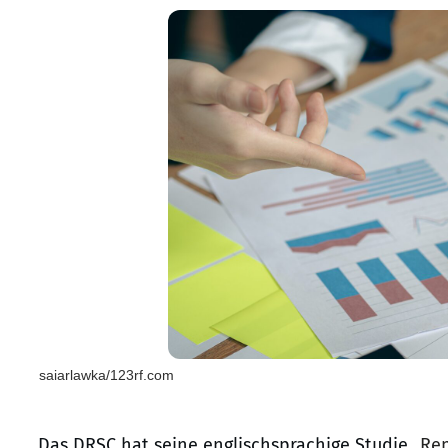
saiarlawka/123rf.com
Das DRSC hat seine englischsprachige Studie
„Rep