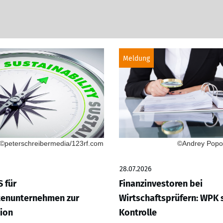
Meldung
©peterschreibermedia/123rf.com
©Andrey Popov
28.07.2026
 für
Finanzinvestoren bei
tenunternehmen zur
Wirtschaftsprüfern: WPK s
ion
Kontrolle