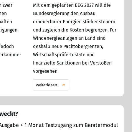
h zwar
Mit dem geplanten EEG 2027 will die
hen
Bundesregierung den Ausbau
haften
erneuerbarer Energien stärker steuern
ligungen
und zugleich die Kosten begrenzen. Für
Windenergieanlagen an Land sind
 jedoch
deshalb neue Pachtobergrenzen,
üferkammer
Wirtschaftsprüfertestate und
finanzielle Sanktionen bei Verstößen
vorgesehen.
weiterlesen
eweckt?
 1 Ausgabe + 1 Monat Testzugang zum Beratermodul