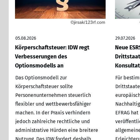
©jirsak/123rf.com
05.08.2026
29.07.2026
Körperschaftsteuer: IDW regt
Neue ESRS
Verbesserungen des
Drittstaa
Optionsmodells an
Konsultat
Das Optionsmodell zur
Für besti
Körperschaftsteuer sollte
Drittstaate
Personenunternehmen steuerlich
europäisch
flexibler und wettbewerbsfähiger
Nachhaltig
machen. In der Praxis verhindern
EFRAG hat 
jedoch zahlreiche rechtliche und
veröffentl
administrative Hürden eine breitere
allgemeine
Nutzung. Das IDW fordert deshalb
Erleichter