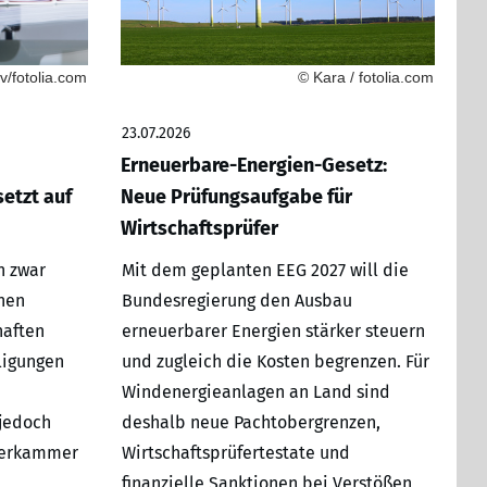
/fotolia.com
© Kara / fotolia.com
23.07.2026
Erneuerbare-Energien-Gesetz:
etzt auf
Neue Prüfungsaufgabe für
Wirtschaftsprüfer
h zwar
Mit dem geplanten EEG 2027 will die
hen
Bundesregierung den Ausbau
haften
erneuerbarer Energien stärker steuern
ligungen
und zugleich die Kosten begrenzen. Für
Windenergieanlagen an Land sind
 jedoch
deshalb neue Pachtobergrenzen,
üferkammer
Wirtschaftsprüfertestate und
finanzielle Sanktionen bei Verstößen