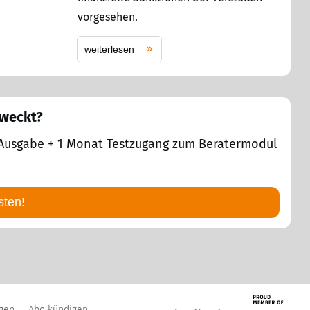
vorgesehen.
weiterlesen
eweckt?
 1 Ausgabe + 1 Monat Testzugang zum Beratermodul
sten!
ngen
Abo kündigen