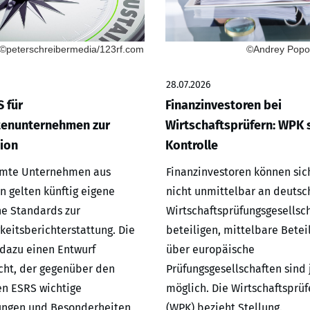
©peterschreibermedia/123rf.com
©Andrey Popov
28.07.2026
 für
Finanzinvestoren bei
tenunternehmen zur
Wirtschaftsprüfern: WPK s
ion
Kontrolle
mmte Unternehmen aus
Finanzinvestoren können sic
n gelten künftig eigene
nicht unmittelbar an deutsc
e Standards zur
Wirtschaftsprüfungsgesellsc
keitsberichterstattung. Die
beteiligen, mittelbare Betei
dazu einen Entwurf
über europäische
icht, der gegenüber den
Prüfungsgesellschaften sind
n ESRS wichtige
möglich. Die Wirtschaftspr
ungen und Besonderheiten
(WPK) bezieht Stellung.