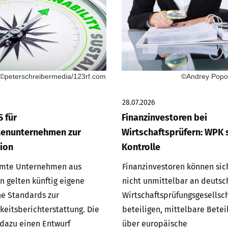
©peterschreibermedia/123rf.com
©Andrey Popov
28.07.2026
 für
Finanzinvestoren bei
tenunternehmen zur
Wirtschaftsprüfern: WPK s
ion
Kontrolle
mmte Unternehmen aus
Finanzinvestoren können sic
n gelten künftig eigene
nicht unmittelbar an deutsc
e Standards zur
Wirtschaftsprüfungsgesellsc
keitsberichterstattung. Die
beteiligen, mittelbare Betei
dazu einen Entwurf
über europäische